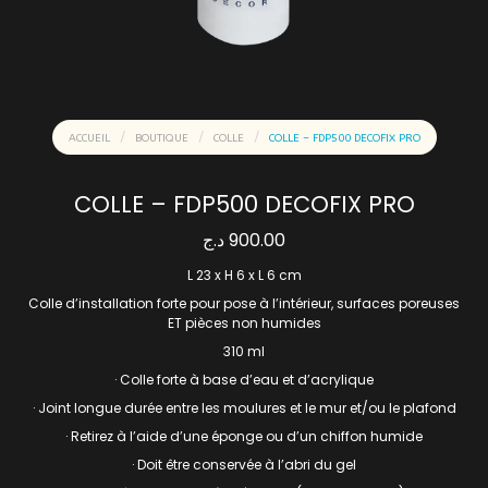
ACCUEIL
BOUTIQUE
COLLE
COLLE – FDP500 DECOFIX PRO
COLLE – FDP500 DECOFIX PRO
د.ج
900.00
L 23 x H 6 x L 6 cm
Colle d’installation forte pour pose à l’intérieur, surfaces poreuses
ET pièces non humides
310 ml
· Colle forte à base d’eau et d’acrylique
· Joint longue durée entre les moulures et le mur et/ou le plafond
· Retirez à l’aide d’une éponge ou d’un chiffon humide
· Doit être conservée à l’abri du gel