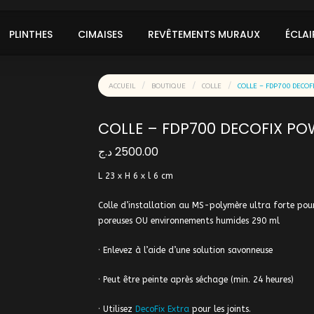
PLINTHES
CIMAISES
REVÊTEMENTS MURAUX
ÉCLAI
ACCUEIL
BOUTIQUE
COLLE
COLLE – FDP700 DECO
COLLE – FDP700 DECOFIX PO
د.ج
2500.00
L 23 x H 6 x l 6 cm
Colle d’installation au MS-polymère ultra forte pour
poreuses OU environnements humides 290 ml
· Enlevez à l’aide d’une solution savonneuse
· Peut être peinte après séchage (min. 24 heures)
· Utilisez
DecoFix Extra
pour les joints.