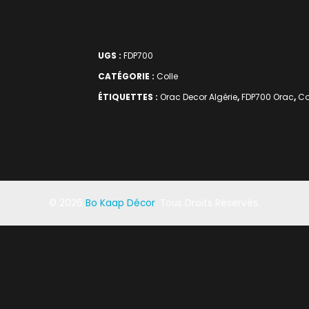
UGS :
FDP700
CATÉGORIE :
Colle
ÉTIQUETTES :
Orac Decor Algérie
,
FDP700 Orac
,
Co
©
2026
Bo Kaap Décor
. Tous Droits Réservés.