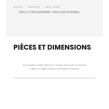
ACCUEIL
BOUTIQUE
NON CLASSÉ
ANGLE D’ENCADREMENT MOULURE ROMANA
PIÈCES ET DIMENSIONS
Aucun produit enfant affecté à ce produit parent pour le moment
(collection : Angle D'encadrement Moulure Romana)