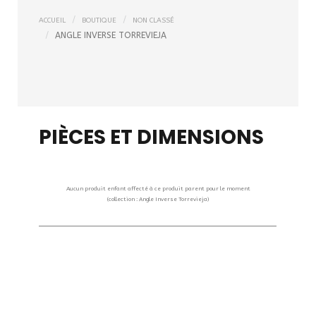
ACCUEIL
BOUTIQUE
NON CLASSÉ
ANGLE INVERSE TORREVIEJA
PIÈCES ET DIMENSIONS
Aucun produit enfant affecté à ce produit parent pour le moment
(collection : Angle Inverse Torrevieja)