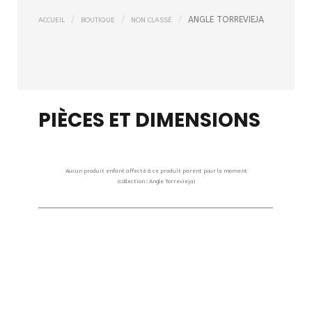
ANGLE TORREVIEJA
ACCUEIL
BOUTIQUE
NON CLASSÉ
PIÈCES ET DIMENSIONS
Aucun produit enfant affecté à ce produit parent pour le moment
(collection : Angle Torrevieja)