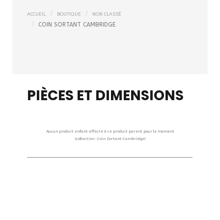
ACCUEIL
BOUTIQUE
NON CLASSÉ
COIN SORTANT CAMBRIDGE
PIÈCES ET DIMENSIONS
Aucun produit enfant affecté à ce produit parent pour le moment
(collection : Coin Sortant Cambridge)