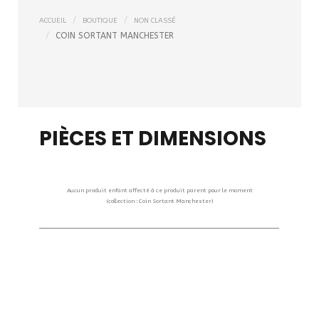
ACCUEIL
BOUTIQUE
NON CLASSÉ
COIN SORTANT MANCHESTER
PIÈCES ET DIMENSIONS
Aucun produit enfant affecté à ce produit parent pour le moment
(collection : Coin Sortant Manchester)