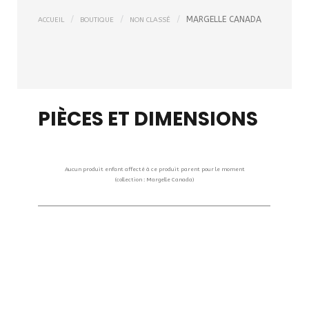
MARGELLE CANADA
ACCUEIL
BOUTIQUE
NON CLASSÉ
PIÈCES ET DIMENSIONS
Aucun produit enfant affecté à ce produit parent pour le moment
(collection : Margelle Canada)