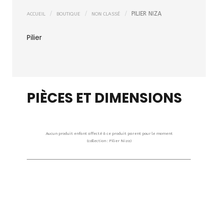
PILIER NIZA
ACCUEIL
BOUTIQUE
NON CLASSÉ
Pilier
PIÈCES ET DIMENSIONS
Aucun produit enfant affecté à ce produit parent pour le moment
(collection : Pilier Niza)