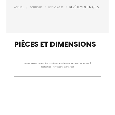
REVÊTEMENT MARES
ACCUEIL
BOUTIQUE
NON CLASSÉ
PIÈCES ET DIMENSIONS
Aucun produit enfant affecté à ce produit parent pour le moment
(collection : Revêtement Mares)