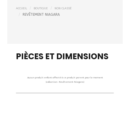
ACCUEIL
BOUTIQUE
NON CLASSÉ
REVÊTEMENT NIAGARA
PIÈCES ET DIMENSIONS
Aucun produit enfant affecté à ce produit parent pour le moment
(collection : Revêtement Niagara)