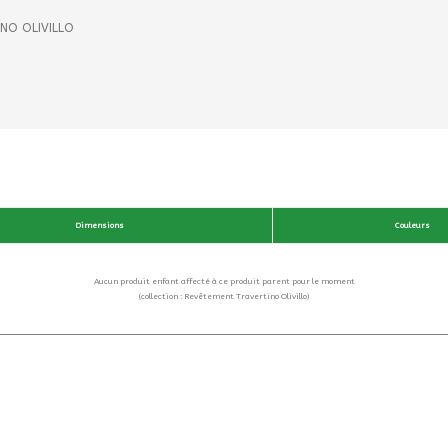
NO OLIVILLO
Dimensions
Couleurs
Aucun produit enfant affecté à ce produit parent pour le moment
(collection : Revêtement Travertino Olivillo)