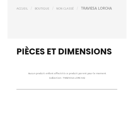
TRAVIESA LORCHA
ACCUEIL
BOUTIQUE
NON CLASSÉ
PIÈCES ET DIMENSIONS
Aucun produit enfant affecté à ce produit parent pour le moment
(collection : TRAVIESA LORCHA)