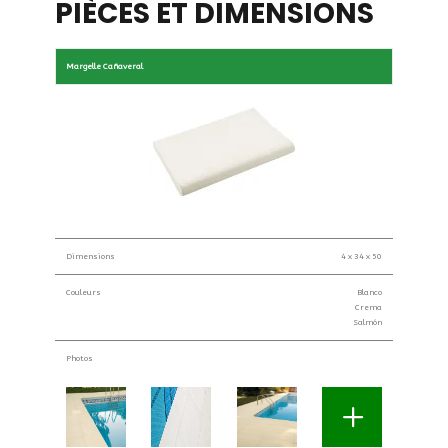
PIÈCES ET DIMENSIONS
Margelle Cañaveral
Dimensions
4 x 34 x 50
Couleurs
Blanco
Crema
Salmón
Photos