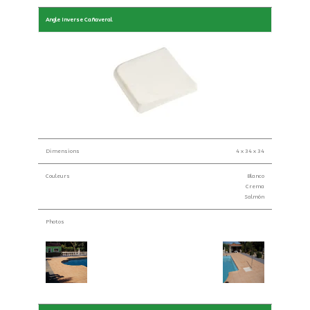
Angle Inverse Cañaveral
Dimensions
4 x 34 x 34
Couleurs
Blanco
Crema
Salmón
Photos