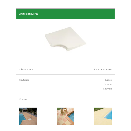
Angle Cañaveral
Dimensions
4 x 50 x 50 r-16
Couleurs
Blanco
Crema
Salmón
Photos