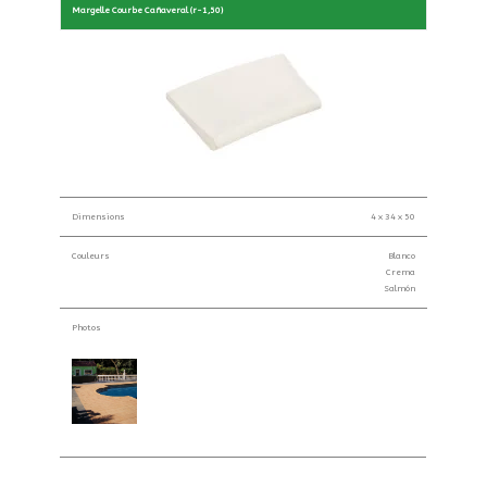
Margelle Courbe Cañaveral (r-1,50)
Dimensions
4 x 34 x 50
Couleurs
Blanco
Crema
Salmón
Photos