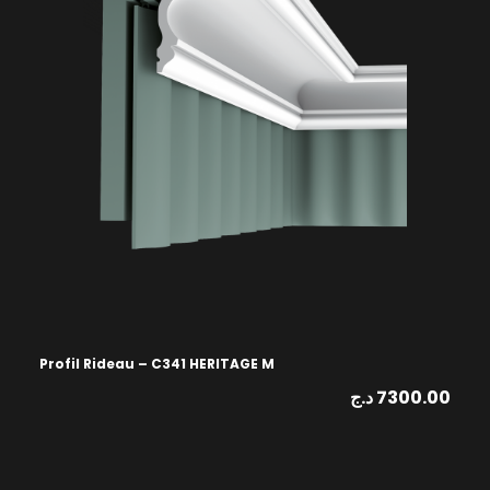
Profil Rideau – C341 HERITAGE M
د.ج
7300.00