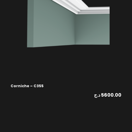
Corniche – C355
د.ج
5600.00