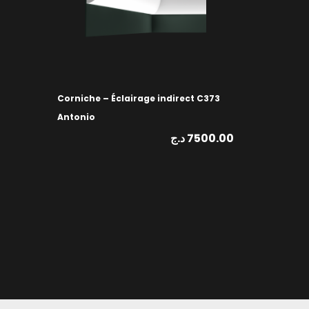
Corniche – Éclairage indirect C373
Antonio
د.ج
7500.00