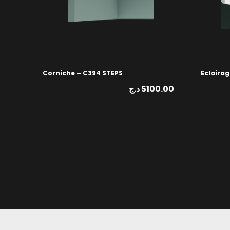
Corniche – C394 STEPS
Eclairag
د.ج
5100.00