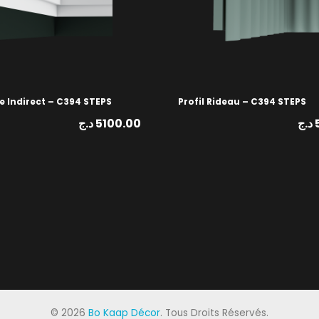
e Indirect – C394 STEPS
Profil Rideau – C394 STEPS
د.ج
5100.00
د.ج
©
2026
Bo Kaap Décor
. Tous Droits Réservés.