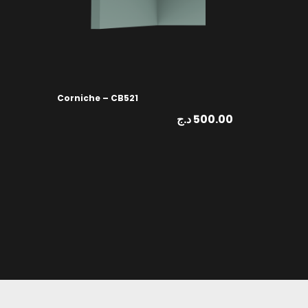
Corniche – CB521
د.ج
500.00