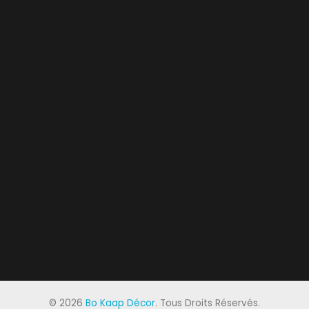
©
2026
Bo Kaap Décor
. Tous Droits Réservés.