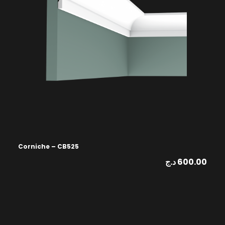
Corniche – CB525
د.ج
600.00