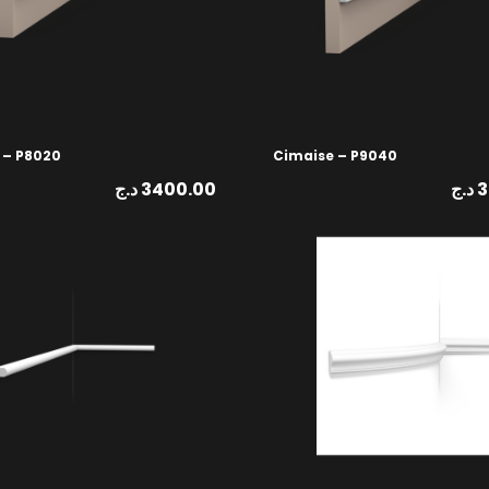
 – P8020
Cimaise – P9040
د.ج
3400.00
د.ج
3