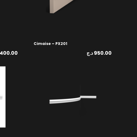
Cimaise – PX201
400.00
د.ج
950.00