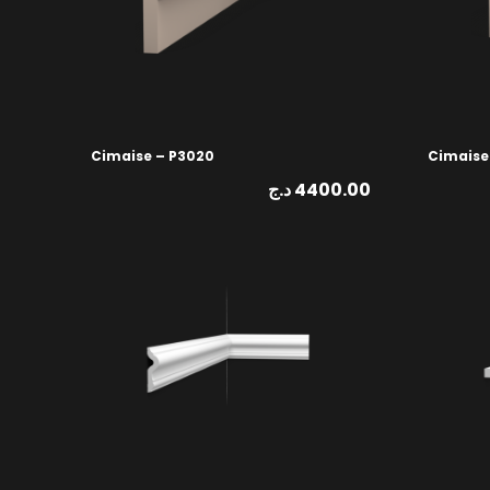
Cimaise – P3020
Cimaise
د.ج
4400.00