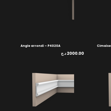
Angle arrondi – P4020A
Cimaise
د.ج
2000.00