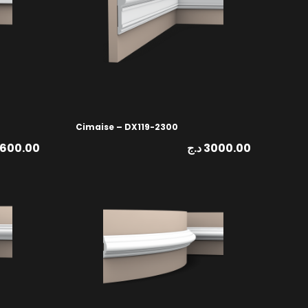
Cimaise – DX119-2300
1600.00
د.ج
3000.00