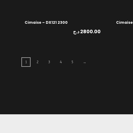
Cimaise – DX121 2300
Cimaise
د.ج
2800.00
1
2
3
4
5
→