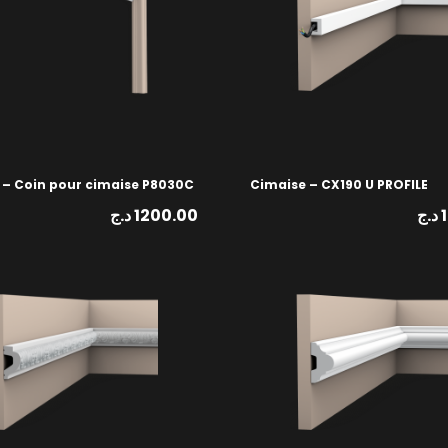
 – Coin pour cimaise P8030C
Cimaise – CX190 U PROFILE
د.ج
1200.00
د.ج