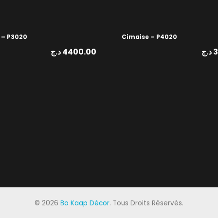
 – P3020
Cimaise – P4020
د.ج
4400.00
د.ج
3
©
2026
Bo Kaap Décor
. Tous Droits Réservés.