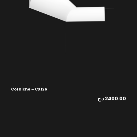
Corniche – CX126
د.ج
2400.00