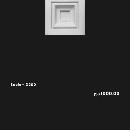
Socle – D200
د.ج
1000.00