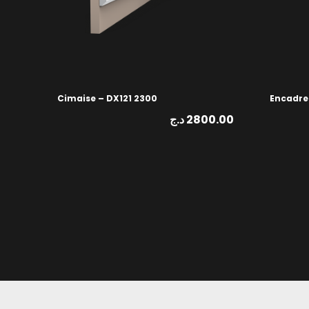
Cimaise – DX121 2300
Encadre
د.ج
2800.00