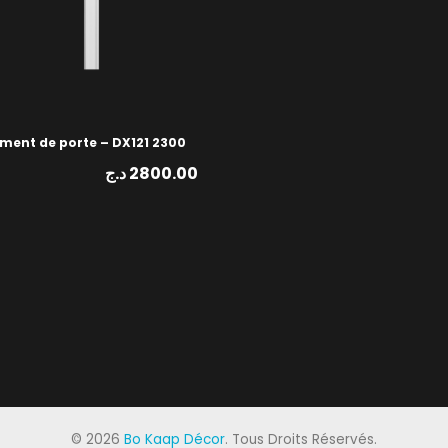
ment de porte – DX121 2300
د.ج
2800.00
©
2026
Bo Kaap Décor
. Tous Droits Réservés.