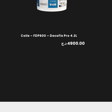
Colle – FDP600 – DecoFix Pro 4.2L
د.ج
4900.00