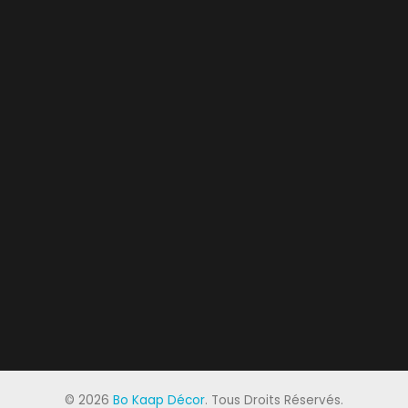
©
2026
Bo Kaap Décor
. Tous Droits Réservés.