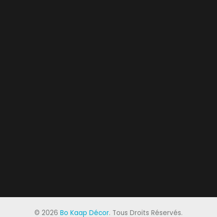
©
2026
Bo Kaap Décor
. Tous Droits Réservés.