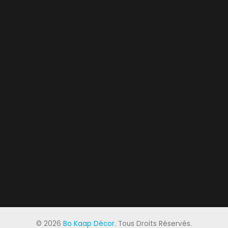
©
2026
Bo Kaap Décor
. Tous Droits Réservés.