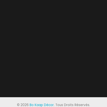
©
2026
Bo Kaap Décor
. Tous Droits Réservés.