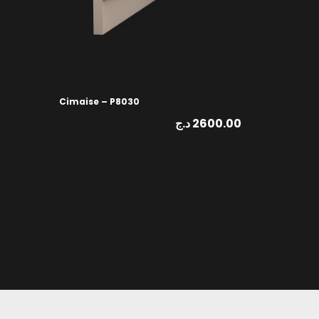
Cimaise – P8030
د.ج
2600.00