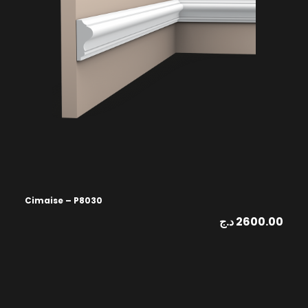
Cimaise – P8030
د.ج
2600.00