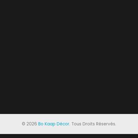
©
2026
Bo Kaap Décor
. Tous Droits Réservés.