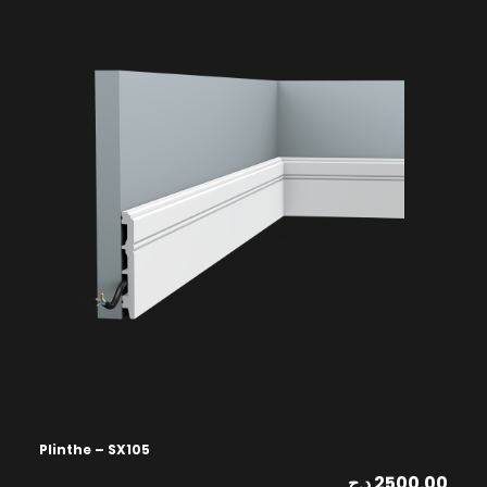
Plinthe – SX105
د.ج
2500.00