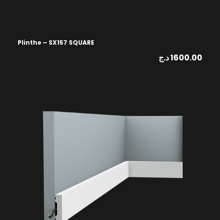
Plinthe – SX157 SQUARE
د.ج
1600.00