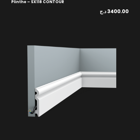
Plinthe – SX118 CONTOUR
د.ج
3400.00