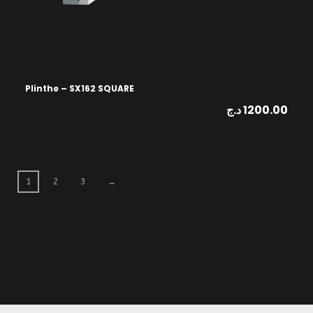
Plinthe – SX162 SQUARE
د.ج
1200.00
1
2
3
→