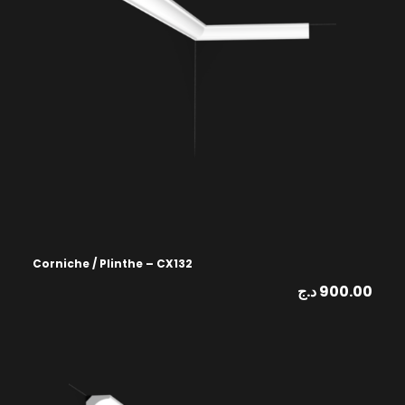
Corniche / Plinthe – CX132
د.ج
900.00