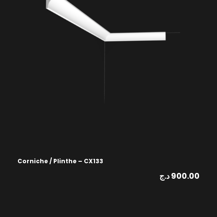
Corniche / Plinthe – CX133
د.ج
900.00