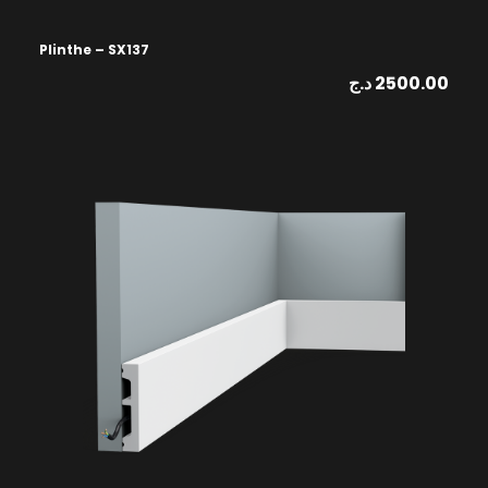
Plinthe – SX137
د.ج
2500.00