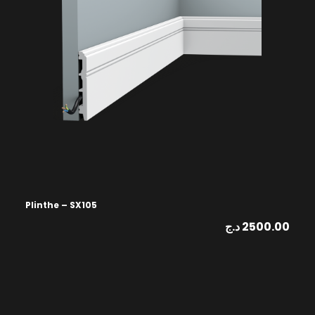
Plinthe – SX105
د.ج
2500.00