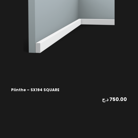
Plinthe – SX194 SQUARE
د.ج
750.00