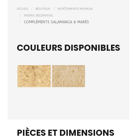
ACCUEIL
BOUTIQUE
REVÊTEMENTS MURAUX
PIERRE DÉCORATIVE
COMPLÉMENTS SALAMANCA & MARÈS
COULEURS DISPONIBLES
PIÈCES ET DIMENSIONS