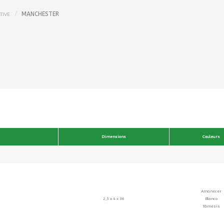
MANCHESTER
TIVE
Dimensions
Couleurs
Amanecer
2,5 x 4 x 36
Blanco
Támesis