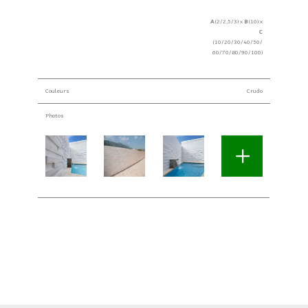
A
(2/2,5/3) x
B
(10) x
C
(10/20/30/40/50/
60/70/80/90/100)
Couleurs
Crudo
Photos