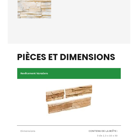
PIÈCES ET DIMENSIONS
Revêtement Varadero
Dimensions
CONTENU DE LA BOÎTE :
5 de 2,5 x 10 x 50