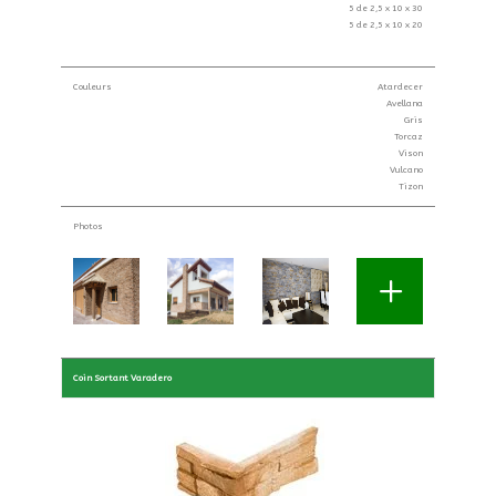
5 de 2,5 x 10 x 30
5 de 2,5 x 10 x 20
Couleurs
Atardecer
Avellana
Gris
Torcaz
Vison
Vulcano
Tizon
Photos
Coin Sortant Varadero