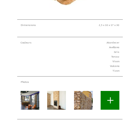
Dimensions
2,5 x 10 x 17 x 30
Couleurs
Atardecer
Avellana
Gris
Torcaz
Vison
Vulcano
Tizon
Photos