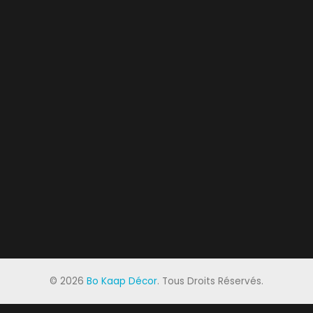
©
2026
Bo Kaap Décor
. Tous Droits Réservés.