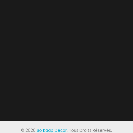
©
2026
Bo Kaap Décor
. Tous Droits Réservés.