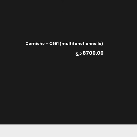
Corniche – C991 (multifonctionnelle)
د.ج
8700.00