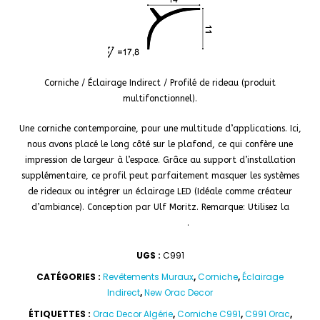
Corniche / Éclairage Indirect / Profilé de rideau (produit
multifonctionnel).
Une corniche contemporaine, pour une multitude d’applications. Ici,
nous avons placé le long côté sur le plafond, ce qui confère une
impression de largeur à l’espace. Grâce au support d’installation
supplémentaire, ce profil peut parfaitement masquer les systèmes
de rideaux ou intégrer un éclairage LED (Idéale comme créateur
d’ambiance). Conception par Ulf Moritz. Remarque: Utilisez la
DecoFix Power
.
UGS :
C991
CATÉGORIES :
Revêtements Muraux
,
Corniche
,
Éclairage
Indirect
,
New Orac Decor
ÉTIQUETTES :
Orac Decor Algérie
,
Corniche C991
,
C991 Orac
,