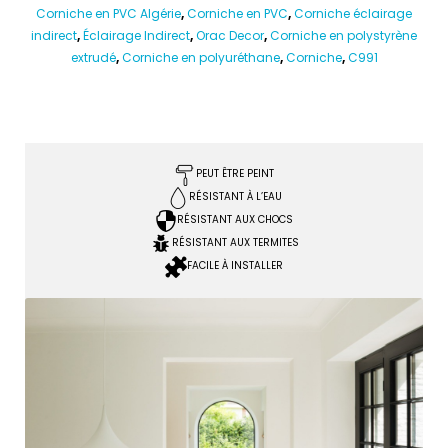
Corniche en PVC Algérie
,
Corniche en PVC
,
Corniche éclairage
indirect
,
Éclairage Indirect
,
Orac Decor
,
Corniche en polystyrène
extrudé
,
Corniche en polyuréthane
,
Corniche
,
C991
PEUT ÊTRE PEINT
RÉSISTANT À L’EAU
RÉSISTANT AUX CHOCS
RÉSISTANT AUX TERMITES
FACILE À INSTALLER