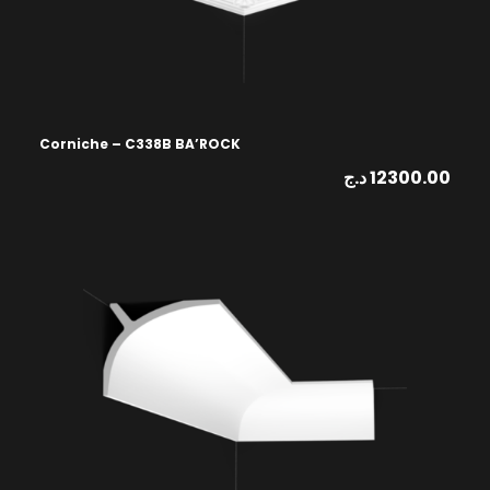
Corniche – C338B BA’ROCK
د.ج
12300.00