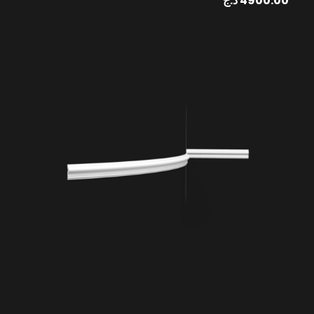
د.ج
4900.00