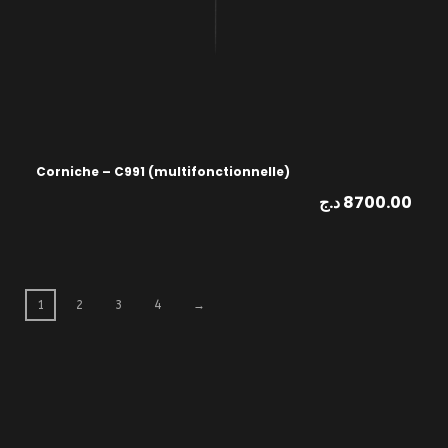
Corniche – C991 (multifonctionnelle)
د.ج
8700.00
1
2
3
4
→