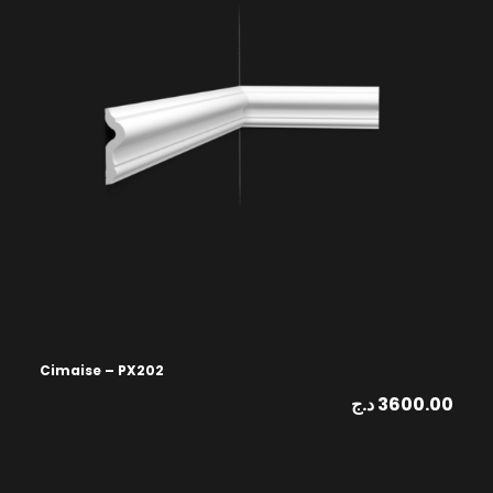
Cimaise – PX202
د.ج
3600.00