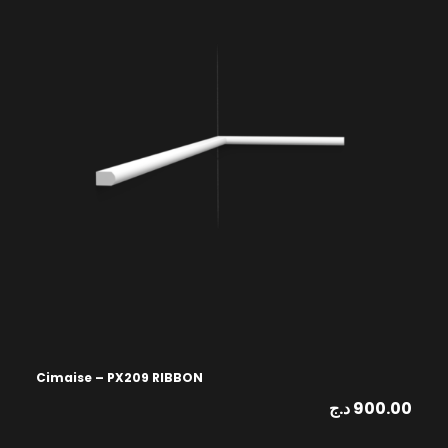
Cimaise – PX209 RIBBON
د.ج
900.00