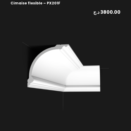
Cimaise flexible – PX201F
د.ج
3800.00