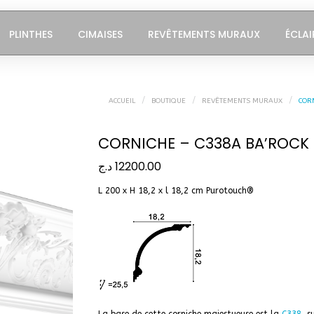
PLINTHES
CIMAISES
REVÊTEMENTS MURAUX
ÉCLAI
ACCUEIL
BOUTIQUE
REVÊTEMENTS MURAUX
CORN
CORNICHE – C338A BA’ROCK
د.ج
12200.00
L 200 x H 18,2 x l 18,2 cm Purotouch® ‎