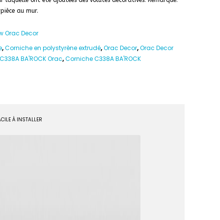
ur laquelle ont été ajoutées des volutes décoratives. Remarque:
a pièce au mur.
w Orac Decor
e
,
Corniche en polystyrène extrudé
,
Orac Decor
,
Orac Decor
C338A BA'ROCK Orac
,
Corniche C338A BA'ROCK
ACILE À INSTALLER