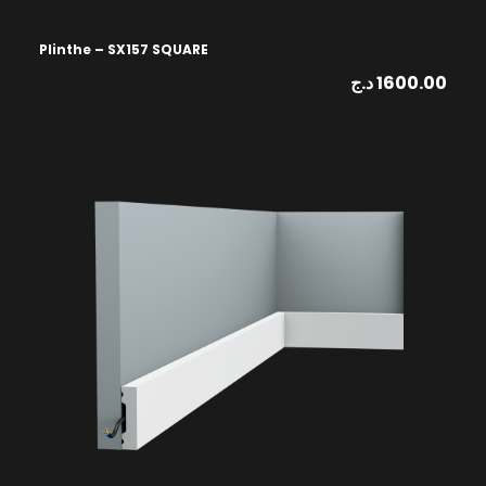
Plinthe – SX157 SQUARE
د.ج
1600.00