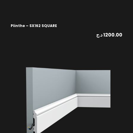
Plinthe – SX162 SQUARE
د.ج
1200.00