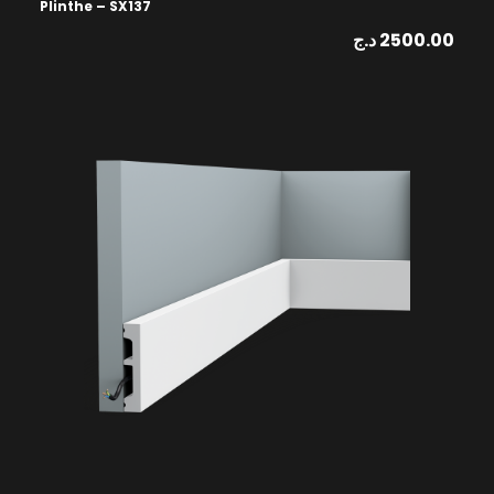
Plinthe – SX137
د.ج
2500.00