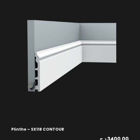
Plinthe – SX118 CONTOUR
د.ج
3400.00