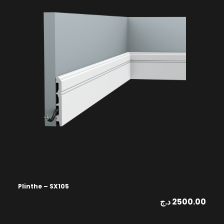
Plinthe – SX105
د.ج
2500.00