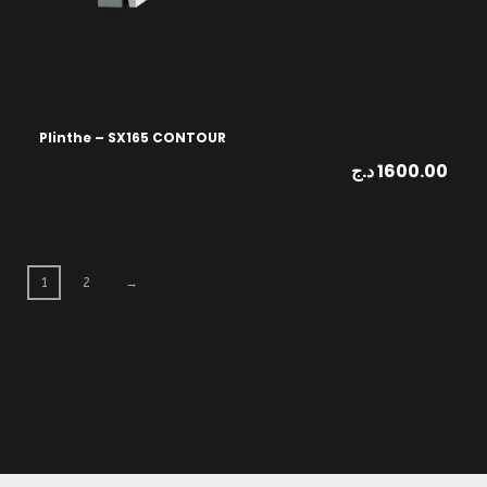
Plinthe – SX165 CONTOUR
د.ج
1600.00
1
2
→