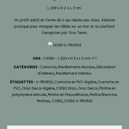
L 200 x H 2 x L 3 cm.
Un profil subtil en forme de U qui résiste aux chocs. Solution
pratique pour masquer les câbles sur un mur et au plafond.
Conception par Orio Tonini.
UGS :
CX190 - L 200 x H 2 x L 3 cm-1-1
CATÉGORIES :
Corniche
,
Revêtements Muraux
,
Décoration
d'intérieur
,
Revêtement intérieur
ÉTIQUETTES :
U-PROFILE
,
Corniche en PVC Algérie
,
Corniche en
PVC
,
Orac Decor Algérie
,
CX190 Orac
,
Orac Decor
,
Plinthe en
polystyrène extrudé
,
Plinthe en Polyuréthane
,
Plinthe Blanche
,
Plinthes
,
CX190
,
CX190 U-PROFILE