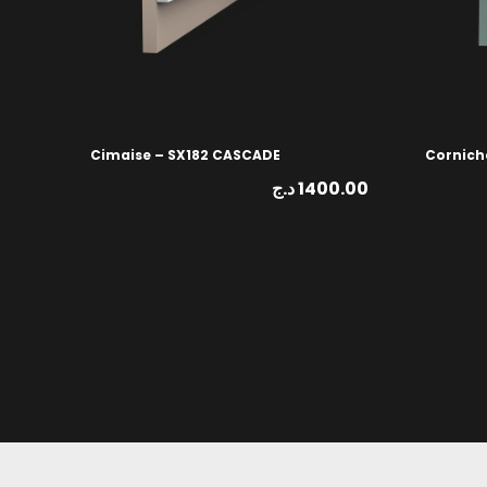
Cimaise – SX182 CASCADE
Cornich
د.ج
1400.00