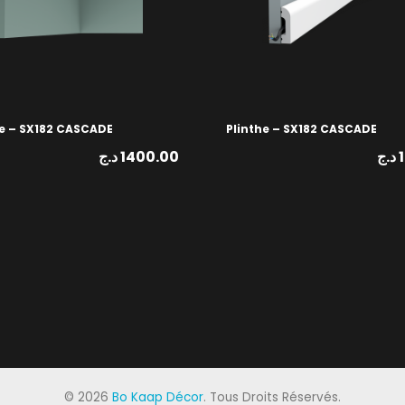
e – SX182 CASCADE
Plinthe – SX182 CASCADE
د.ج
1400.00
د.ج
©
2026
Bo Kaap Décor
. Tous Droits Réservés.