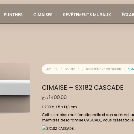
PLINTHES
CIMAISES
REVÊTEMENTS MURAUX
ÉCLAI
ACCUEIL
BOUTIQUE
REVÊTEMENT INTÉRIEUR
CIM
CIMAISE – SX182 CASCADE
د.ج
1400.00
L 200 x H 5 x l 1,3 cm
Cette cimaise multifonctionnelle et son sommet arro
membres de la famille CASCADE, vous créez facile