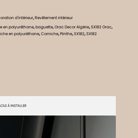
oration d'intérieur
,
Revêtement intérieur
e en polyuréthane
,
baguette
,
Orac Decor Algérie
,
SX182 Orac
,
iche en polyuréthane
,
Corniche
,
Plinthe
,
SX182
,
SX182
ACILE À INSTALLER