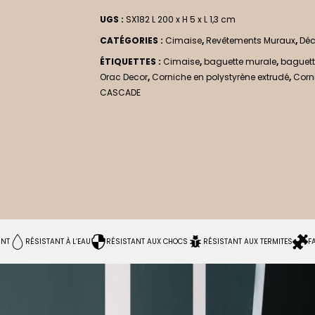
UGS :
SX182 L 200 x H 5 x L 1,3 cm
CATÉGORIES :
Cimaise
,
Revêtements Muraux
,
Déc
ÉTIQUETTES :
Cimaise
,
baguette murale
,
baguett
Orac Decor
,
Corniche en polystyrène extrudé
,
Corn
CASCADE
INT
RÉSISTANT À L’EAU
RÉSISTANT AUX CHOCS
RÉSISTANT AUX TERMITES
F