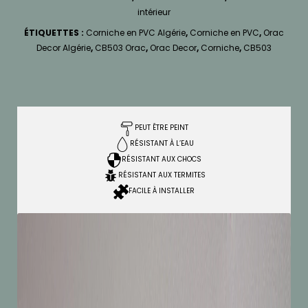
intérieur
ÉTIQUETTES :
Corniche en PVC Algérie
,
Corniche en PVC
,
Orac
Decor Algérie
,
CB503 Orac
,
Orac Decor
,
Corniche
,
CB503
PEUT ÊTRE PEINT
RÉSISTANT À L’EAU
RÉSISTANT AUX CHOCS
RÉSISTANT AUX TERMITES
FACILE À INSTALLER