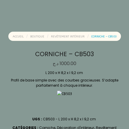
ACCUEIL
BOUTIQUE
REVÊTEMENT INTÉRIEUR
CORNICHE – CB503
CORNICHE – CB503
د.ج
1000.00
L 200 x H 8,2 x l 9,2 cm
Profil de base simple avec des courbes gracieuses. S’adapte
parfaitement à chaque intérieur.
UGS :
CB503 - L 200 x H 8,2 x l 9,2 cm
CATÉGORIES :
Corniche
,
Décoration d'intérieur
,
Revêtement