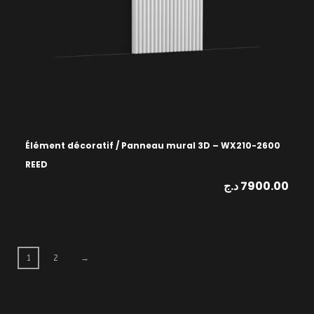
Élément décoratif / Panneau mural 3D – WX210-2600
REED
د.ج
7900.00
1
2
→