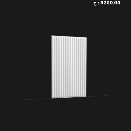
د.ج
9200.00