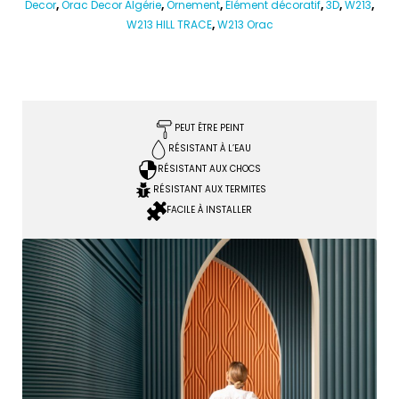
Decor
,
Orac Decor Algérie
,
Ornement
,
Élément décoratif
,
3D
,
W213
,
W213 HILL TRACE
,
W213 Orac
PEUT ÊTRE PEINT
RÉSISTANT À L’EAU
RÉSISTANT AUX CHOCS
RÉSISTANT AUX TERMITES
FACILE À INSTALLER