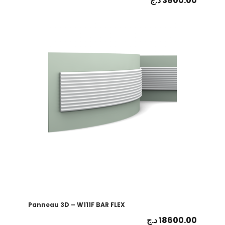
د.ج
3800.00
Panneau 3D – W111F BAR FLEX
د.ج
18600.00